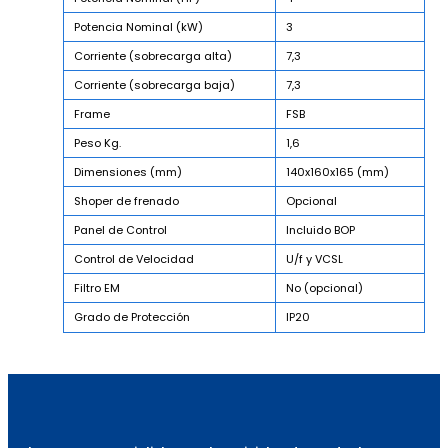
Potencia Nominal (kW)
3
Corriente (sobrecarga alta)
7,3
Corriente (sobrecarga baja)
7,3
Frame
FSB
Peso Kg.
1,6
Dimensiones (mm)
140x160x165 (mm)
Shoper de frenado
Opcional
Panel de Control
Incluido BOP
Control de Velocidad
U/f y VCSL
Filtro EM
No (opcional)
Grado de Protección
IP20