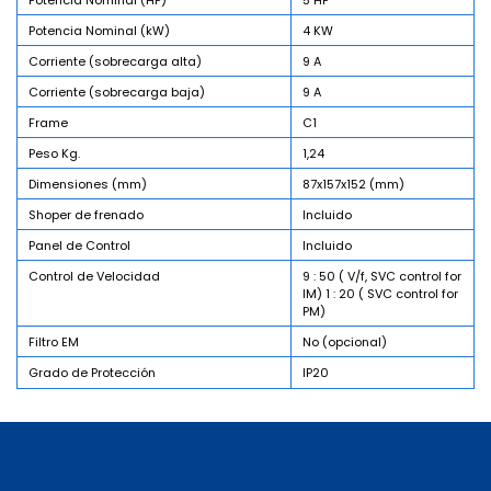
Potencia Nominal (HP)
5 HP
Potencia Nominal (kW)
4 KW
Corriente (sobrecarga alta)
9 A
Corriente (sobrecarga baja)
9 A
Frame
C1
Peso Kg.
1,24
Dimensiones (mm)
87x157x152 (mm)
Shoper de frenado
Incluido
Panel de Control
Incluido
Control de Velocidad
9 : 50 ( V/f, SVC control for
IM) 1 : 20 ( SVC control for
PM)
Filtro EM
No (opcional)
Grado de Protección
IP20