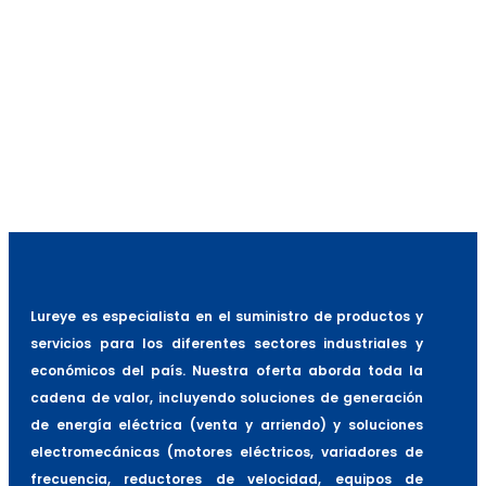
Dimensiones (mm)
250x400x210 (mm)
Shoper de frenado
Incluido
Panel de Control
Incluido
Control de Velocidad
1: V/F, 2: SVC, 3: VF+PG, 4:
FOC+PG, 5: TQC+PG,
Filtro EM
No (opcional)
Grado de Protección
IP20
Lureye es especialista en el suministro de productos y
servicios para los diferentes sectores industriales y
económicos del país. Nuestra oferta aborda toda la
cadena de valor, incluyendo soluciones de generación
de energía eléctrica (venta y arriendo) y soluciones
electromecánicas (motores eléctricos, variadores de
frecuencia, reductores de velocidad, equipos de