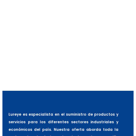
Potencia (KVA)
6
Cantidad de Proyectores
4
Rotación Mastil (°)
350
Potencia de Proyectores (W)
4x1000
Tipo de Iluminación
Haluro metálico
Dimensiones (mm)
4380 x 1230 x 9000
Altura mástil (mm)
9.000
Peso Kg.
670
Autonomía (hrs)
44
Capacidad Estanque (Lts.)
110
Lureye es especialista en el suministro de productos y
servicios para los diferentes sectores industriales y
económicos del país. Nuestra oferta aborda toda la