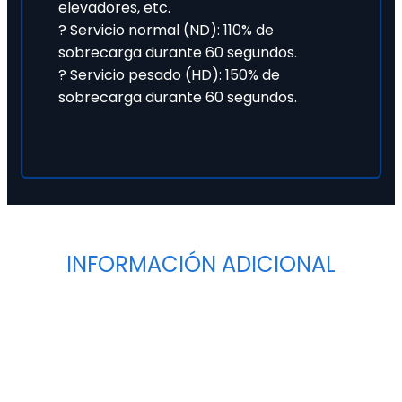
elevadores, etc.
? Servicio normal (ND): 110% de
sobrecarga durante 60 segundos.
? Servicio pesado (HD): 150% de
sobrecarga durante 60 segundos.
INFORMACIÓN ADICIONAL
Tipo
Variadores de Frecuencia Estándar
Tensión
N/A
Tipos de Alimentación
Trifásica (3AC 380V ...
480V)