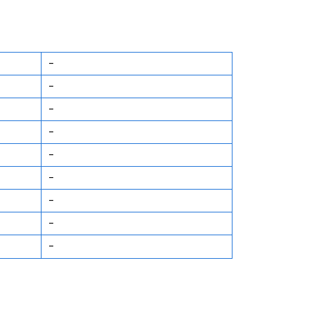
-
-
-
-
-
-
-
-
-