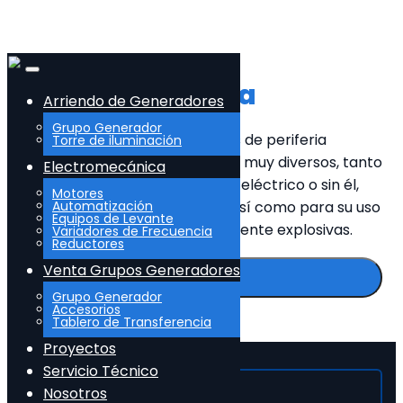
Periferia
Descentralizada
Arriendo de Generadores
Grupo Generador
Lureye ofrece sistemas de periferia
Torre de iluminación
descentralizada (E/S remotas) muy diversos, tanto
Electromecánica
para soluciones en armario eléctrico o sin él,
Motores
directamente en la máquina, así como para su uso
Automatización
Equipos de Levante
en atmósferas potencialmente explosivas.
Variadores de Frecuencia
Reductores
Venta Grupos Generadores
Cotizar
Grupo Generador
Volver al catálogo
Accesorios
Tablero de Transferencia
Proyectos
Servicio Técnico
Nosotros