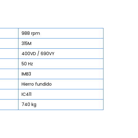
988 rpm
315M
400VD / 690VY
50 Hz
IMB3
Hierro fundido
IC411
740 kg