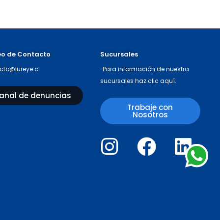
eo de Contacto
Sucursales
cto@lureye.cl
· Para información de nuestra
sucursales haz
clic aquí
.
anal de denuncias
Trabaje con
Nosotros