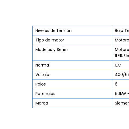
Niveles de tensión
Baja T
Tipo de motor
Motore
Modelos y Series
Motore
1LE10/15
Norma
IEC
Voltaje
400/6
Polos
6
Potencias
90kW -
Marca
Sieme