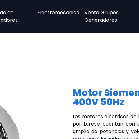
ndo de
Electromecánica
Venta Grupos
adores
Generadores
Motor Siemen
400V 50Hz
Los motores eléctricos de 
por Lureye cuentan con 
amplio de potencias y vel
procesos y las industrias m