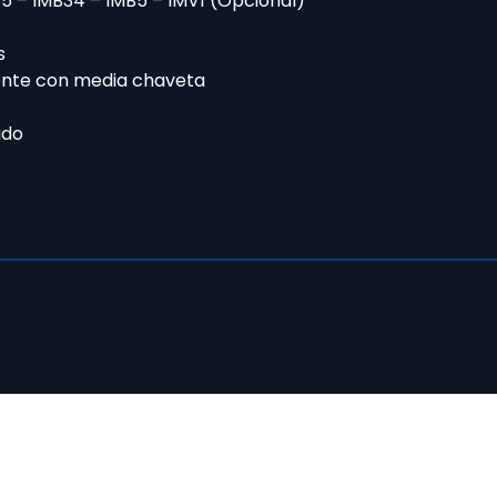
5 – IMB34 – IMB5 – IMV1 (Opcional)
s
nte con media chaveta
ido