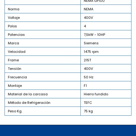
NEMA GP100
Norma
NEMA
Voltaje
400V
Polos
4
Potencias
7,5kW - 10HP
Marca
Siemens
Velocidad
1475 rpm
Frame
215T
Tensión
400V
Frecuencia
50 Hz
Montaje
F1
Material de la carcasa
Hierro fundido
Método de Refrigeración
TEFC
Peso Kg.
75 kg