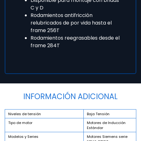
Disponible para montaje con bridas
C y D
Rodamientos antifricción
relubricados de por vida hasta el
frame 256T
Rodamientos reegrasables desde el
frame 284T
INFORMACIÓN ADICIONAL
Niveles de tensión
Baja Tensión
Tipo de motor
Motores de Inducción
Estándar
Modelos y Series
Motores Siemens serie