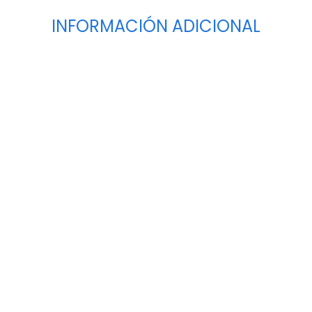
INFORMACIÓN ADICIONAL
Tipo
Variadores de Frecuencia Estándar
Tensión
N/A
Tipos de Alimentación
-
Marca
DELTA
Potencias
-
Modelos
MS300
Voltaje de Línea
-
Frecuencia de Entrada
-
Potencia Nominal (HP)
-
Potencia Nominal (kW)
-
Corriente (sobrecarga alta)
-
Corriente (sobrecarga baja)
-
Frame
-
Peso Kg.
-
Dimensiones (mm)
-