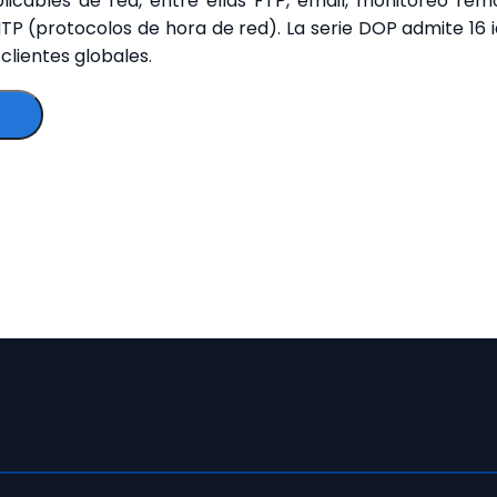
licables de red, entre ellas FTP, email, monitoreo re
TP (protocolos de hora de red). La serie DOP admite 16 id
clientes globales.