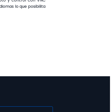
moto y control con VNC
iomas lo que posibilita