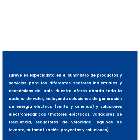
Capacidad Estanque (Lts.)
5.000
Cap. de Piscina anti-derrame (Lts)
500
Dimensiones (mm)
Diametro: 2.500 Altura:
2.000
Peso Kg.
520
Lureye es especialista en el suministro de productos y
servicios para los diferentes sectores industriales y
económicos del país. Nuestra oferta aborda toda la
cadena de valor, incluyendo soluciones de generación
de energía eléctrica (venta y arriendo) y soluciones
electromecánicas (motores eléctricos, variadores de
frecuencia, reductores de velocidad, equipos de
levante, automatización, proyectos y soluciones)