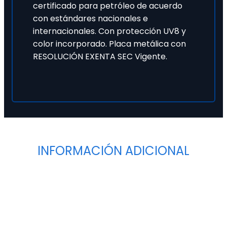
certificado para petróleo de acuerdo
con estándares nacionales e
internacionales. Con protección UV8 y
color incorporado. Placa metálica con
RESOLUCIÓN EXENTA SEC Vigente.
INFORMACIÓN ADICIONAL
Tipo
Con Surtidor
Velocidad del Surtidor (Lts/min)
56
Largo Manguera Diesel (Mts)
3
Cuenta Litros
Piusi modelo K33