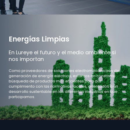
Energías Limpias
En Lureye el futuro y el medio ambiente si
nos importan
Como proveedores de soluciones electromecánicas y de
generación de
energía eléctrica, estamos en constante
búsqueda de productos más
eficientes para dar
cumplimiento con las normativas locales, orientados
a un
desarrollo sustentable en las diferentes industrias en que
participamos.